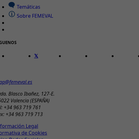
Temáticas
Sobre FEMEVAL
ÍGUENOS
ONTACTO
ap@femeval.es
da. Blasco Ibañez, 127-E.
6022 Valencia (ESPAÑA)
l: +34 963 719 761
ax: +34 963 719 713
nformación Legal
ormativa de Cookies