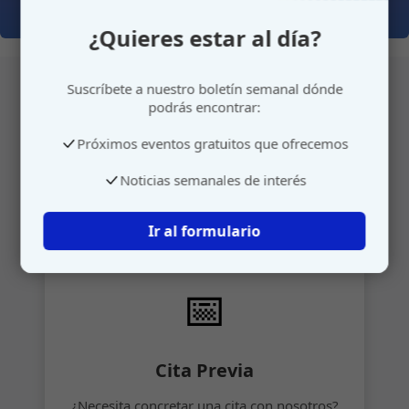
¿Quieres estar al día?
Suscríbete a nuestro boletín semanal dónde
podrás encontrar:
Atención personalizada
Próximos eventos gratuitos que ofrecemos
Gestione su cita o envíenos sus sugerencias de
Noticias semanales de interés
manera rápida y sencilla.
Ir al formulario
📅
Cita Previa
¿Necesita concretar una cita con nosotros?