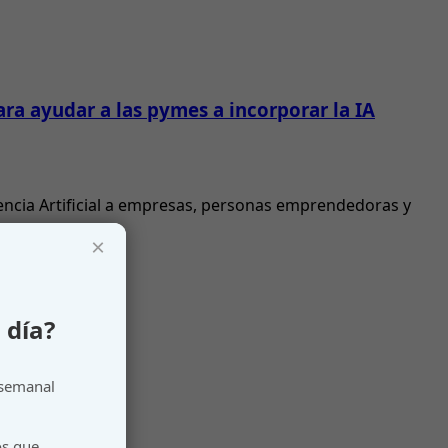
ra ayudar a las pymes a incorporar la IA
gencia Artificial a empresas, personas emprendedoras y
×
 día?
 semanal
os que