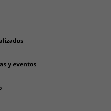
alizados
tas y eventos
o