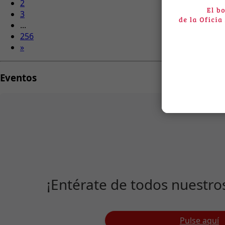
2
3
...
256
»
Eventos
¡Entérate de todos nuestro
Pulse aquí