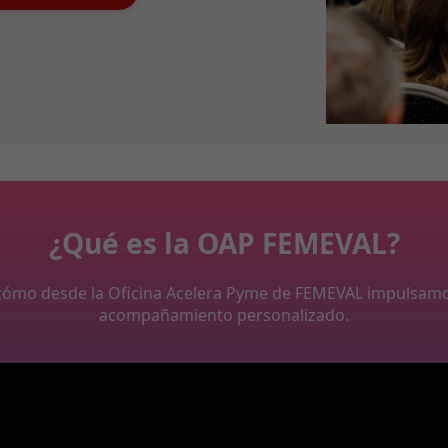
¿Qué es la OAP FEMEVAL?
y cómo desde la Oficina Acelera Pyme de FEMEVAL impulsam
acompañamiento personalizado.