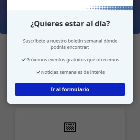
¿Quieres estar al día?
Suscríbete a nuestro boletín semanal dónde
podrás encontrar:
Próximos eventos gratuitos que ofrecemos
Atención personalizada
Noticias semanales de interés
Gestione su cita o envíenos sus sugerencias de
manera rápida y sencilla.
Ir al formulario
📅