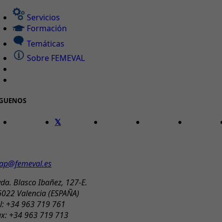
Servicios
Formación
Temáticas
Sobre FEMEVAL
ÍGUENOS
ONTACTO
ap@femeval.es
da. Blasco Ibañez, 127-E.
6022 Valencia (ESPAÑA)
l: +34 963 719 761
ax: +34 963 719 713