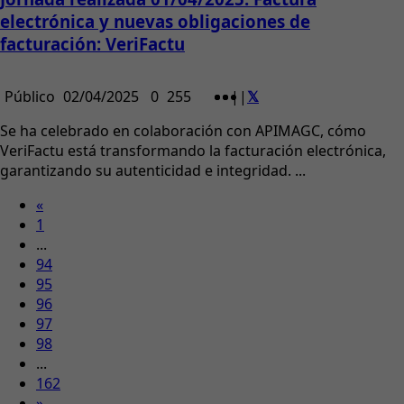
electrónica y nuevas obligaciones de
facturación: VeriFactu
Público
02/04/2025
0
255
|
|
Se ha celebrado en colaboración con APIMAGC, cómo
VeriFactu está transformando la facturación electrónica,
garantizando su autenticidad e integridad. ...
«
1
...
94
95
96
97
98
...
162
»