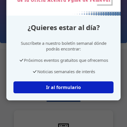
¿Quieres estar al día?
Suscríbete a nuestro boletín semanal dónde
podrás encontrar:
Próximos eventos gratuitos que ofrecemos
Atención personalizada
Noticias semanales de interés
Gestione su cita o envíenos sus sugerencias de
Ir al formulario
manera rápida y sencilla.
📅