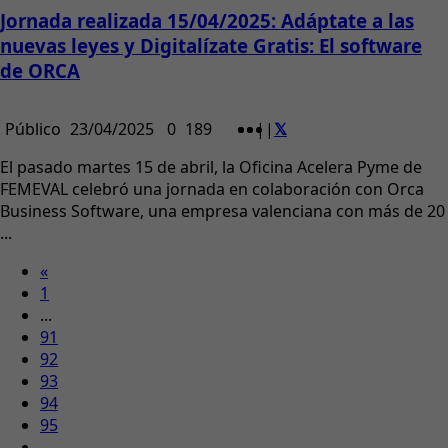
Jornada realizada 15/04/2025: Adáptate a las
nuevas leyes y Digitalízate Gratis: El software
de ORCA
Público
23/04/2025
0
189
|
|
​El pasado martes 15 de abril, la Oficina Acelera Pyme de
FEMEVAL celebró una jornada en colaboración con Orca
Business Software, una empresa valenciana con más de 20
...
«
1
...
91
92
93
94
95
...