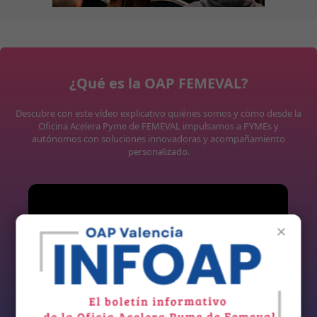
¿Qué es la OAP FEMEVAL?
Descubre con este vídeo explicativo quiénes somos y cómo desde la
Oficina Acelera Pyme de FEMEVAL impulsamos a PYMEs y
autónomos con soluciones innovadoras y acompañamiento
personalizado.
×