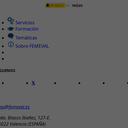
Servicios
Formación
Temáticas
Sobre FEMEVAL
ÍGUENOS
ONTACTO
ap@femeval.es
da. Blasco Ibañez, 127-E.
6022 Valencia (ESPAÑA)