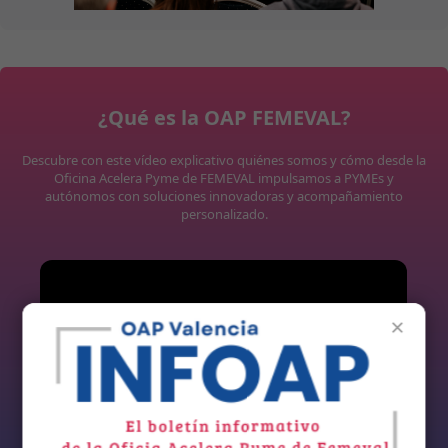
¿Qué es la OAP FEMEVAL?
Descubre con este vídeo explicativo quiénes somos y cómo desde la
Oficina Acelera Pyme de FEMEVAL impulsamos a PYMEs y
autónomos con soluciones innovadoras y acompañamiento
personalizado.
×