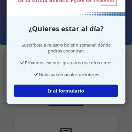
¿Quieres estar al día?
Suscríbete a nuestro boletín semanal dónde
podrás encontrar:
Próximos eventos gratuitos que ofrecemos
Atención personalizada
Noticias semanales de interés
Gestione su cita o envíenos sus sugerencias de
Ir al formulario
manera rápida y sencilla.
📅