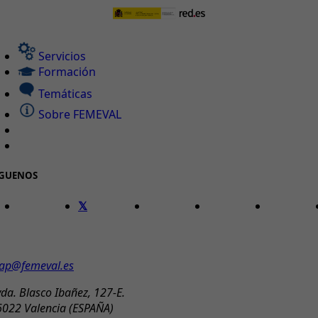
Servicios
Formación
Temáticas
Sobre FEMEVAL
ÍGUENOS
ONTACTO
ap@femeval.es
da. Blasco Ibañez, 127-E.
6022 Valencia (ESPAÑA)