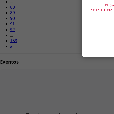
...
88
89
90
91
92
...
153
»
Eventos