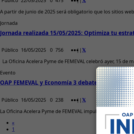
Público
22/05/2025
0
475
|
|
A partir de junio de 2025 será obligatorio que los sitios web
Jornada
Jornada realizada 15/05/2025: Optimiza tu estr
Público
16/05/2025
0
756
|
|
La Oficina Acelera Pyme de FEMEVAL celebró ayer, 15 de may
Evento
OAP FEMEVAL y Economía 3 debaten el futuro i
Público
16/05/2025
0
238
|
|
La Oficina Acelera Pyme de FEMEVAL impulsa el debate sobre
«
1