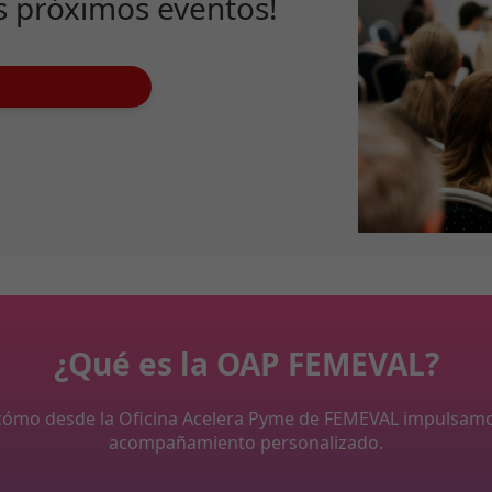
s próximos eventos!
¿Qué es la OAP FEMEVAL?
y cómo desde la Oficina Acelera Pyme de FEMEVAL impulsam
acompañamiento personalizado.