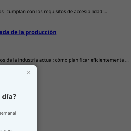
s- cumplan con los requisitos de accesibilidad ...
zada de la producción
de la industria actual: cómo planificar eficientemente ...
×
 día?
a industria”
 semanal
os que