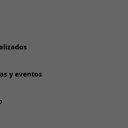
alizados
tas y eventos
o