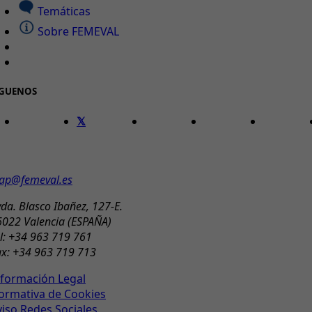
Temáticas
Sobre FEMEVAL
ÍGUENOS
ONTACTO
ap@femeval.es
da. Blasco Ibañez, 127-E.
6022 Valencia (ESPAÑA)
l: +34 963 719 761
ax: +34 963 719 713
nformación Legal
ormativa de Cookies
viso Redes Sociales