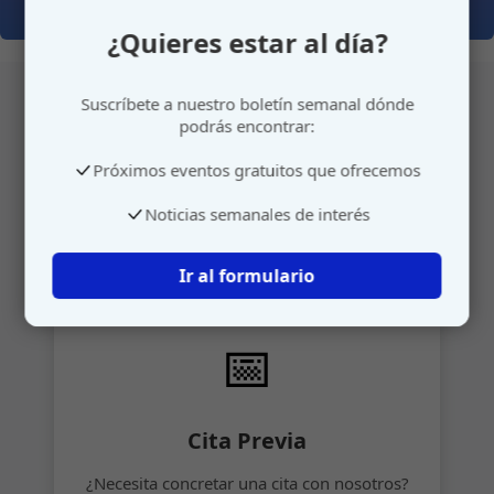
¿Quieres estar al día?
Suscríbete a nuestro boletín semanal dónde
podrás encontrar:
Atención personalizada
Próximos eventos gratuitos que ofrecemos
Gestione su cita o envíenos sus sugerencias de
Noticias semanales de interés
manera rápida y sencilla.
Ir al formulario
📅
Cita Previa
¿Necesita concretar una cita con nosotros?