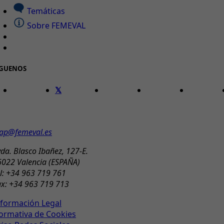
Temáticas
Sobre FEMEVAL
ÍGUENOS
ONTACTO
ap@femeval.es
da. Blasco Ibañez, 127-E.
6022 Valencia (ESPAÑA)
l: +34 963 719 761
ax: +34 963 719 713
nformación Legal
ormativa de Cookies