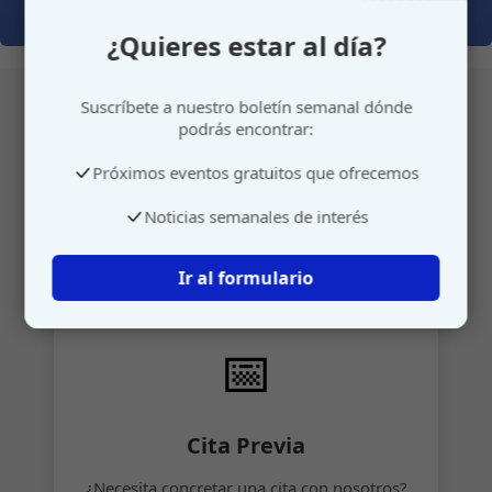
¿Quieres estar al día?
Suscríbete a nuestro boletín semanal dónde
podrás encontrar:
Atención personalizada
Próximos eventos gratuitos que ofrecemos
Gestione su cita o envíenos sus sugerencias de
Noticias semanales de interés
manera rápida y sencilla.
Ir al formulario
📅
Cita Previa
¿Necesita concretar una cita con nosotros?