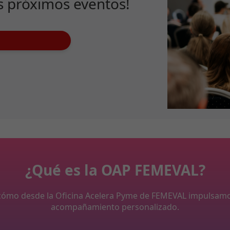
s próximos eventos!
¿Qué es la OAP FEMEVAL?
y cómo desde la Oficina Acelera Pyme de FEMEVAL impulsam
acompañamiento personalizado.