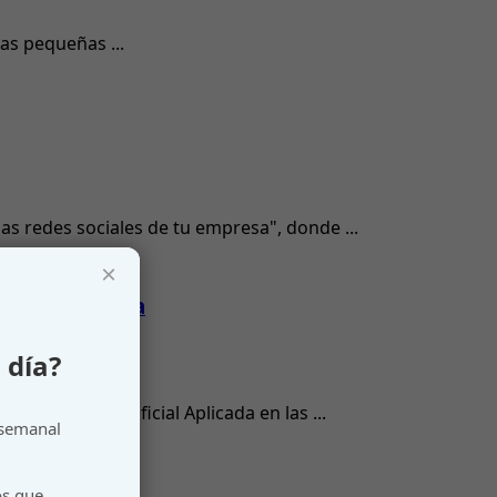
as pequeñas ...
s redes sociales de tu empresa", donde ...
×
icial Aplicada
 día?
eligencia Artificial Aplicada en las ...
 semanal
os que