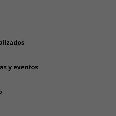
alizados
tas y eventos
o