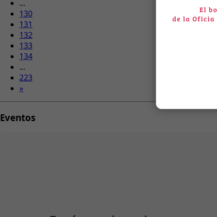
...
130
131
132
133
134
...
223
»
Eventos