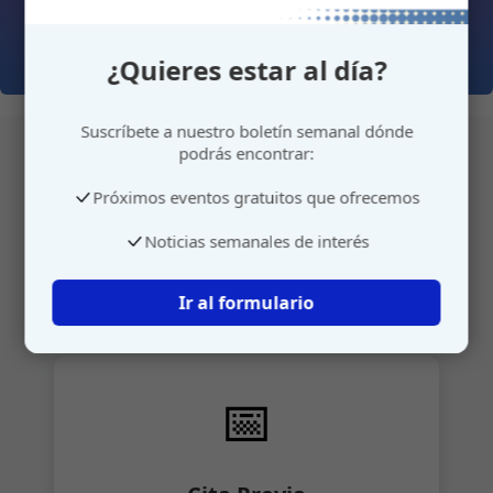
¿Quieres estar al día?
Suscríbete a nuestro boletín semanal dónde
podrás encontrar:
Próximos eventos gratuitos que ofrecemos
Atención personalizada
Noticias semanales de interés
Gestione su cita o envíenos sus sugerencias de
manera rápida y sencilla.
Ir al formulario
📅