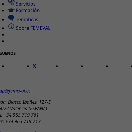
Servicios
Formación
Temáticas
Sobre FEMEVAL
ÍGUENOS
ONTACTO
ap@femeval.es
da. Blasco Ibañez, 127-E.
6022 Valencia (ESPAÑA)
l: +34 963 719 761
ax: +34 963 719 713