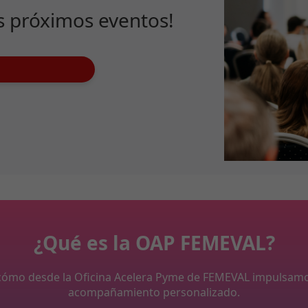
s próximos eventos!
¿Qué es la OAP FEMEVAL?
y cómo desde la Oficina Acelera Pyme de FEMEVAL impulsam
acompañamiento personalizado.