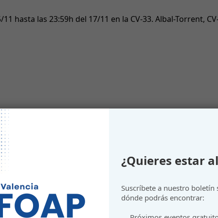
1 hasta las 23:59h del 17/11 en la CV-33. Albal-Torrent, CV-
actividades educativas
¿Quieres estar al
Suscríbete a nuestro boletín
horas del día 14 de noviembre.
dónde podrás encontrar:
Próximos eventos gratuit