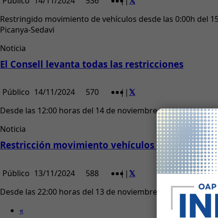
Público
14/11/2024
536
|
|
Restringido movimiento de vehículos desde las 0:00h del 15/1
Picanya-Sedavi
Noticia
El Consell levanta todas las restricciones
Público
14/11/2024
570
|
|
Desde las 12:00 horas del 14 de noviembre.
Noticia
Restricción movimiento vehículos y suspensión 
Público
13/11/2024
588
|
|
Desde las 22:00 horas del 13 de noviembre hasta las 23:59 
«