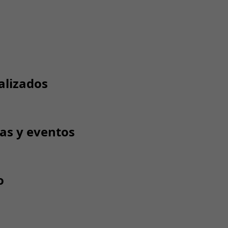
alizados
tas y eventos
o