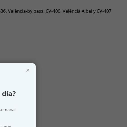
36. València-by pass, CV-400. València Albal y CV-407
×
 día?
 semanal
os que