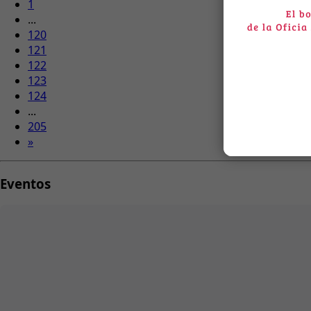
1
...
120
121
122
123
124
...
205
»
Eventos