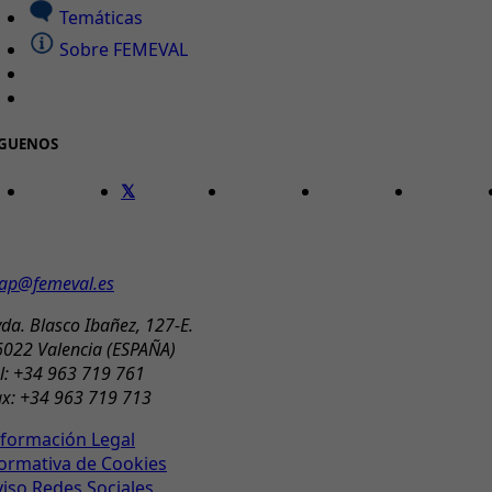
Temáticas
Sobre FEMEVAL
ÍGUENOS
ONTACTO
ap@femeval.es
da. Blasco Ibañez, 127-E.
6022 Valencia (ESPAÑA)
l: +34 963 719 761
ax: +34 963 719 713
nformación Legal
ormativa de Cookies
viso Redes Sociales