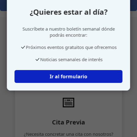
¿Quieres estar al día?
Suscríbete a nuestro boletín semanal dónde
podrás encontrar:
Atención personalizada
Próximos eventos gratuitos que ofrecemos
Gestione su cita o envíenos sus sugerencias de
Noticias semanales de interés
manera rápida y sencilla.
Ir al formulario
📅
Cita Previa
¿Necesita concretar una cita con nosotros?