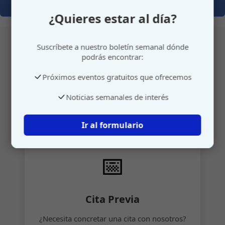
¿Quieres estar al día?
Suscríbete a nuestro boletín semanal dónde
podrás encontrar:
Atención personalizada
Próximos eventos gratuitos que ofrecemos
Gestione su cita o envíenos sus sugerencias de
Noticias semanales de interés
manera rápida y sencilla.
Ir al formulario
📅
Cita Previa
¿Necesita concretar una cita con nosotros?