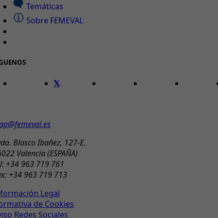
Temáticas
Sobre FEMEVAL
ÍGUENOS
ONTACTO
ap@femeval.es
da. Blasco Ibañez, 127-E.
6022 Valencia (ESPAÑA)
l: +34 963 719 761
ax: +34 963 719 713
nformación Legal
ormativa de Cookies
viso Redes Sociales