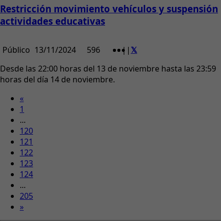
Restricción movimiento vehículos y suspensión
actividades educativas
Público
13/11/2024
596
|
|
Desde las 22:00 horas del 13 de noviembre hasta las 23:59
horas del día 14 de noviembre.
«
1
...
120
121
122
123
124
...
205
»