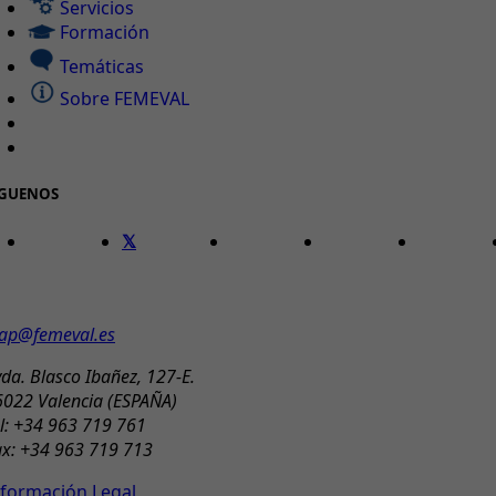
Servicios
Formación
Temáticas
Sobre FEMEVAL
ÍGUENOS
ONTACTO
ap@femeval.es
da. Blasco Ibañez, 127-E.
6022 Valencia (ESPAÑA)
l: +34 963 719 761
ax: +34 963 719 713
nformación Legal