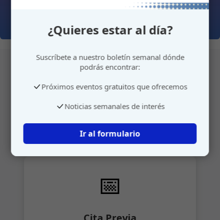
¿Quieres estar al día?
Suscríbete a nuestro boletín semanal dónde
podrás encontrar:
Próximos eventos gratuitos que ofrecemos
Atención personalizada
Noticias semanales de interés
Gestione su cita o envíenos sus sugerencias de
manera rápida y sencilla.
Ir al formulario
📅
Cita Previa