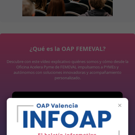
¿Qué es la OAP FEMEVAL?
Descubre con este vídeo explicativo quiénes somos y cómo desde la
Oficina Acelera Pyme de FEMEVAL impulsamos a PYMEs y
autónomos con soluciones innovadoras y acompañamiento
personalizado.
×