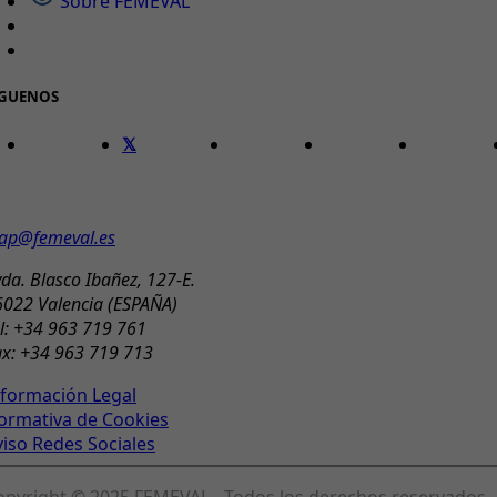
Sobre FEMEVAL
ÍGUENOS
ONTACTO
ap@femeval.es
da. Blasco Ibañez, 127-E.
6022 Valencia (ESPAÑA)
l: +34 963 719 761
ax: +34 963 719 713
nformación Legal
ormativa de Cookies
viso Redes Sociales
opyright © 2025 FEMEVAL - Todos los derechos reservados.