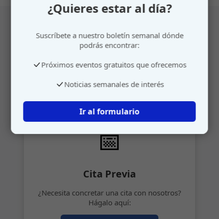
¿Quieres estar al día?
Suscríbete a nuestro boletín semanal dónde
Atención personalizada
podrás encontrar:
Próximos eventos gratuitos que ofrecemos
Gestione su cita o envíenos sus sugerencias de
manera rápida y sencilla.
Noticias semanales de interés
Ir al formulario
📅
Cita Previa
¿Necesita concretar una cita con nosotros?
Hágalo aquí: