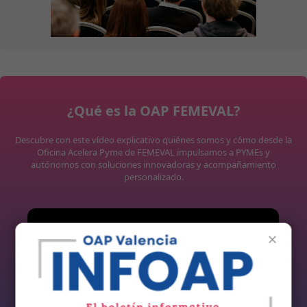
¿Qué es la OAP FEMEVAL?
Descubre con este vídeo explicativo quiénes somos y cómo desde la
Oficina Acelera Pyme de FEMEVAL impulsamos a PYMEs y
autónomos con soluciones innovadoras y acompañamiento
personalizado.
×