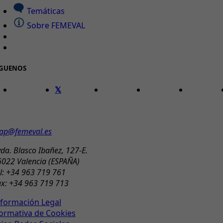
Temáticas
Sobre FEMEVAL
ÍGUENOS
ONTACTO
ap@femeval.es
da. Blasco Ibañez, 127-E.
6022 Valencia (ESPAÑA)
l: +34 963 719 761
ax: +34 963 719 713
nformación Legal
ormativa de Cookies