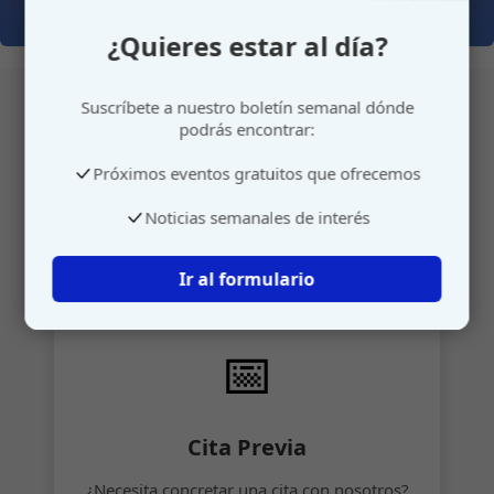
¿Quieres estar al día?
Suscríbete a nuestro boletín semanal dónde
podrás encontrar:
Atención personalizada
Próximos eventos gratuitos que ofrecemos
Gestione su cita o envíenos sus sugerencias de
Noticias semanales de interés
manera rápida y sencilla.
Ir al formulario
📅
Cita Previa
¿Necesita concretar una cita con nosotros?