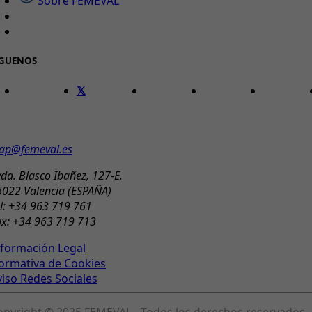
Sobre FEMEVAL
ÍGUENOS
ONTACTO
ap@femeval.es
da. Blasco Ibañez, 127-E.
6022 Valencia (ESPAÑA)
l: +34 963 719 761
ax: +34 963 719 713
nformación Legal
ormativa de Cookies
viso Redes Sociales
opyright © 2025 FEMEVAL - Todos los derechos reservados.