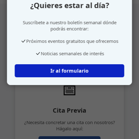
¿Quieres estar al día?
Suscríbete a nuestro boletín semanal dónde
Atención personalizada
podrás encontrar:
Próximos eventos gratuitos que ofrecemos
Gestione su cita o envíenos sus sugerencias de
manera rápida y sencilla.
Noticias semanales de interés
Ir al formulario
📅
Cita Previa
¿Necesita concretar una cita con nosotros?
Hágalo aquí: