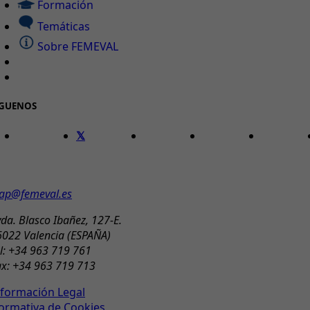
Formación
Temáticas
Sobre FEMEVAL
ÍGUENOS
ONTACTO
ap@femeval.es
da. Blasco Ibañez, 127-E.
6022 Valencia (ESPAÑA)
l: +34 963 719 761
ax: +34 963 719 713
nformación Legal
ormativa de Cookies