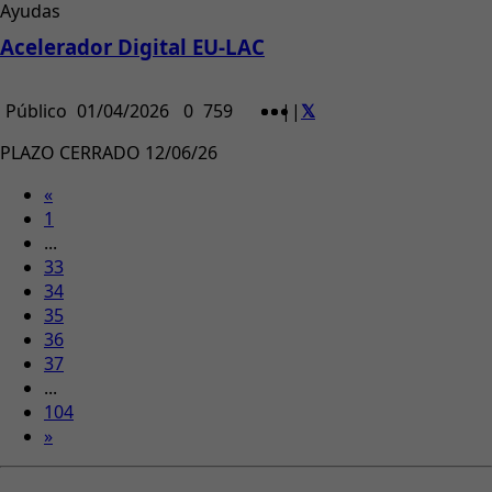
Ayudas
Acelerador Digital EU-LAC
Público
01/04/2026
0
759
|
|
PLAZO CERRADO 12/06/26
«
1
...
33
34
35
36
37
...
104
»