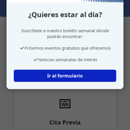
¿Quieres estar al día?
Suscríbete a nuestro boletín semanal dónde
podrás encontrar:
Atención personalizada
Próximos eventos gratuitos que ofrecemos
Noticias semanales de interés
Gestione su cita o envíenos sus sugerencias de
manera rápida y sencilla.
Ir al formulario
📅
Cita Previa