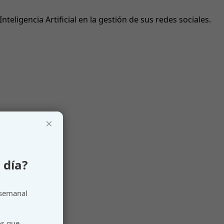
teligencia Artificial en la gestión de sus redes sociales.
×
 día?
 semanal
os que