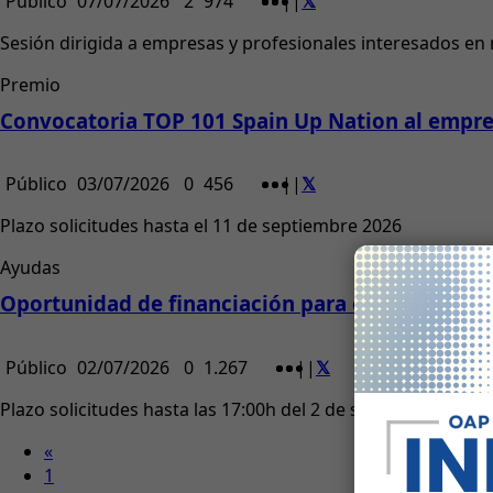
Público
07/07/2026
2
974
|
|
Sesión dirigida a empresas y profesionales interesados en me
Premio
Convocatoria TOP 101 Spain Up Nation al empr
Público
03/07/2026
0
456
|
|
Plazo solicitudes hasta el 11 de septiembre 2026
Ayudas
Oportunidad de financiación para emprendimien
Público
02/07/2026
0
1.267
|
|
Plazo solicitudes hasta las 17:00h del 2 de septiembre 2026
«
1