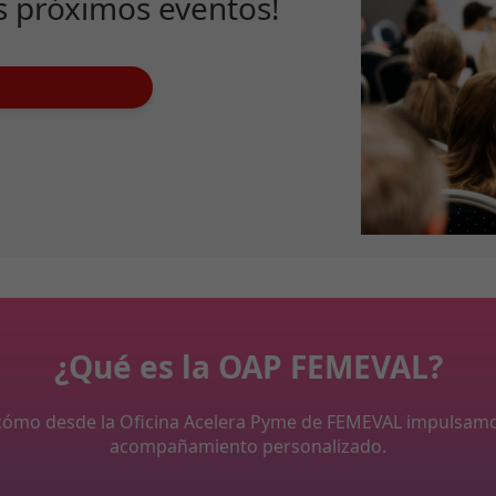
s próximos eventos!
¿Qué es la OAP FEMEVAL?
y cómo desde la Oficina Acelera Pyme de FEMEVAL impulsam
acompañamiento personalizado.