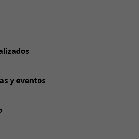
alizados
tas y eventos
o