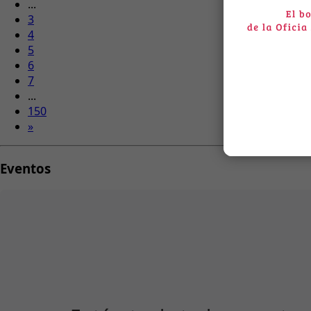
...
3
4
5
6
7
...
150
»
Eventos