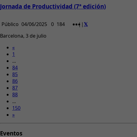
Jornada de Productividad (7ª edición)
Público
04/06/2025
0
184
|
|
Barcelona, 3 de julio
«
1
...
84
85
86
87
88
...
150
»
Eventos