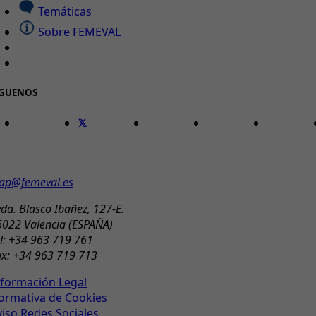
Temáticas
Sobre FEMEVAL
ÍGUENOS
ONTACTO
ap@femeval.es
da. Blasco Ibañez, 127-E.
6022 Valencia (ESPAÑA)
l: +34 963 719 761
ax: +34 963 719 713
nformación Legal
ormativa de Cookies
viso Redes Sociales