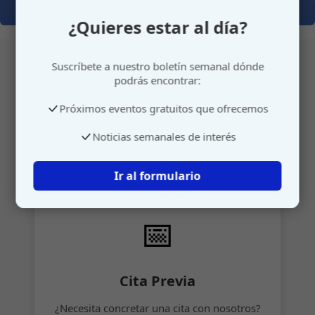
¿Quieres estar al día?
Suscríbete a nuestro boletín semanal dónde
podrás encontrar:
Atención personalizada
Próximos eventos gratuitos que ofrecemos
Gestione su cita o envíenos sus sugerencias de
Noticias semanales de interés
manera rápida y sencilla.
Ir al formulario
📅
Cita Previa
¿Necesita concretar una cita con nosotros?