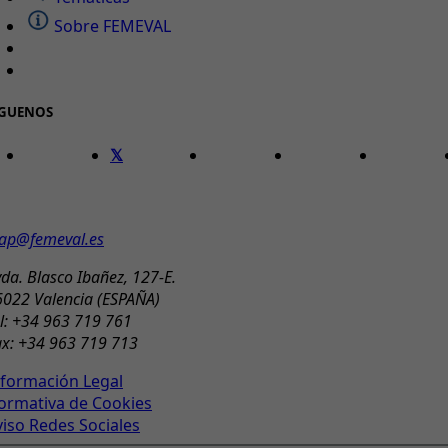
Sobre FEMEVAL
ÍGUENOS
ONTACTO
ap@femeval.es
da. Blasco Ibañez, 127-E.
6022 Valencia (ESPAÑA)
l: +34 963 719 761
ax: +34 963 719 713
nformación Legal
ormativa de Cookies
viso Redes Sociales