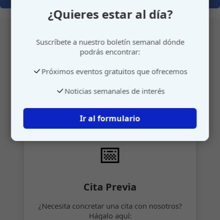
¿Quieres estar al día?
Suscríbete a nuestro boletín semanal dónde
podrás encontrar:
Atención personalizada
Próximos eventos gratuitos que ofrecemos
Gestione su cita o envíenos sus sugerencias de
Noticias semanales de interés
manera rápida y sencilla.
Ir al formulario
📅
Cita Previa
¿Necesita concretar una cita con nosotros?
Hágalo aquí: