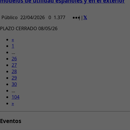
modelos de utilidad españoles y en el exterior
Público
22/04/2026
0
1.377
|
|
PLAZO CERRADO 08/05/26
«
1
...
26
27
28
29
30
...
104
»
Eventos