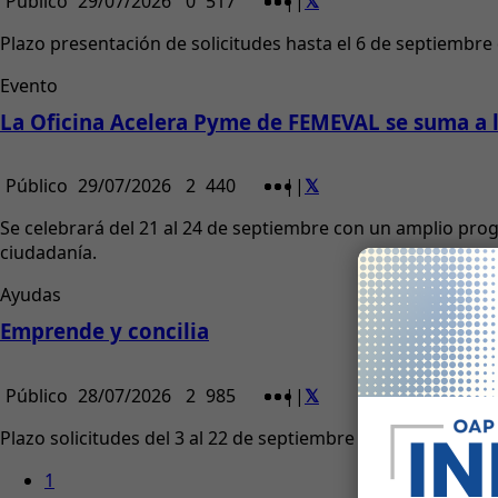
Público
29/07/2026
0
517
|
|
Plazo presentación de solicitudes hasta el 6 de septiembre
Evento
La Oficina Acelera Pyme de FEMEVAL se suma a la
Público
29/07/2026
2
440
|
|
Se celebrará del 21 al 24 de septiembre con un amplio pro
ciudadanía.
Ayudas
Emprende y concilia
Público
28/07/2026
2
985
|
|
Plazo solicitudes del 3 al 22 de septiembre 2026 o hasta a
1