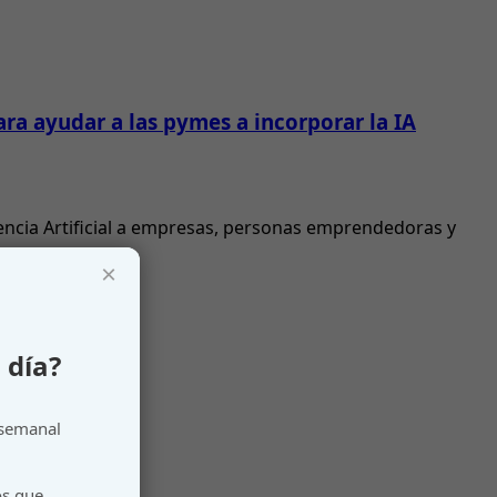
ra ayudar a las pymes a incorporar la IA
gencia Artificial a empresas, personas emprendedoras y
×
 día?
 semanal
os que