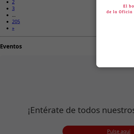
2
3
...
205
»
Eventos
¡Entérate de todos nuestro
Pulse aquí