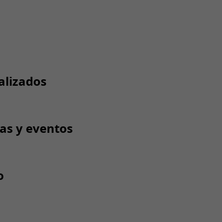
alizados
tas y eventos
o