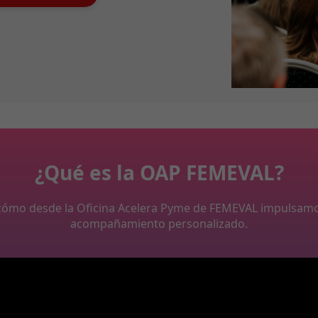
¿Qué es la OAP FEMEVAL?
y cómo desde la Oficina Acelera Pyme de FEMEVAL impulsam
acompañamiento personalizado.