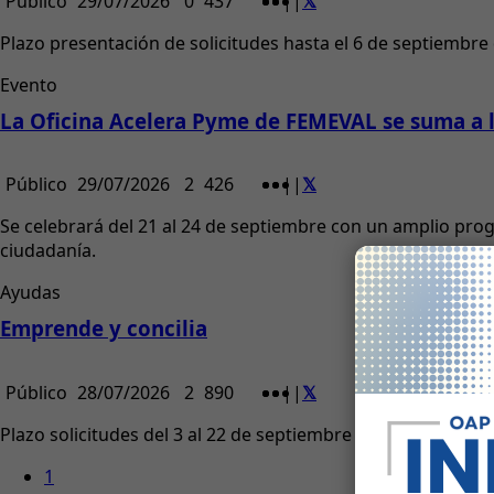
Público
29/07/2026
0
437
|
|
Plazo presentación de solicitudes hasta el 6 de septiembre
Evento
La Oficina Acelera Pyme de FEMEVAL se suma a la
Público
29/07/2026
2
426
|
|
Se celebrará del 21 al 24 de septiembre con un amplio pro
ciudadanía.
Ayudas
Emprende y concilia
Público
28/07/2026
2
890
|
|
Plazo solicitudes del 3 al 22 de septiembre 2026 o hasta a
1