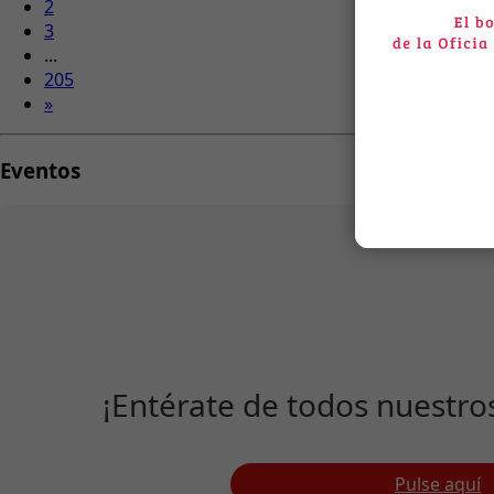
2
3
...
205
»
Eventos
¡Entérate de todos nuestro
Pulse aquí