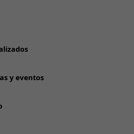
alizados
tas y eventos
o