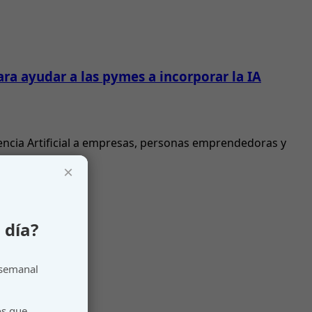
ra ayudar a las pymes a incorporar la IA
gencia Artificial a empresas, personas emprendedoras y
×
 día?
 semanal
os que