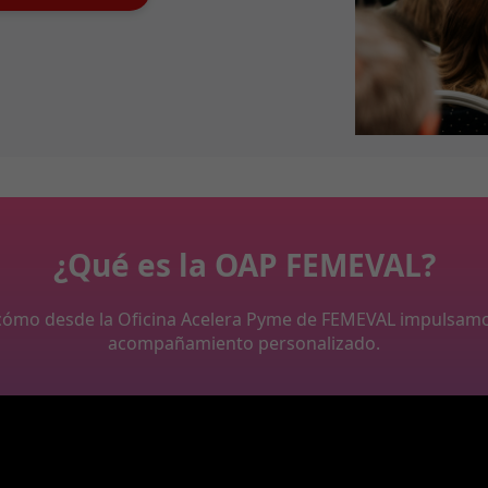
¿Qué es la OAP FEMEVAL?
y cómo desde la Oficina Acelera Pyme de FEMEVAL impulsam
acompañamiento personalizado.