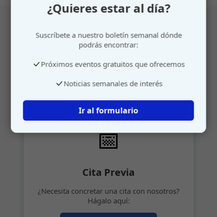
¿Quieres estar al día?
Suscríbete a nuestro boletín semanal dónde
Atención personalizada
podrás encontrar:
Próximos eventos gratuitos que ofrecemos
Gestione su cita o envíenos sus sugerencias de
manera rápida y sencilla.
Noticias semanales de interés
Ir al formulario
📅
Cita Previa
¿Necesita concretar una cita con nosotros?
Hágalo aquí: