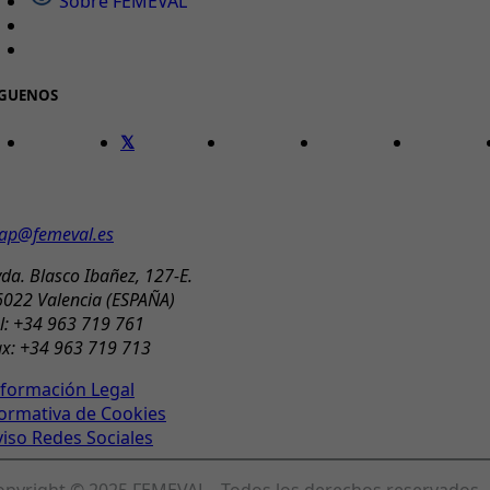
Sobre FEMEVAL
ÍGUENOS
ONTACTO
ap@femeval.es
da. Blasco Ibañez, 127-E.
6022 Valencia (ESPAÑA)
l: +34 963 719 761
ax: +34 963 719 713
nformación Legal
ormativa de Cookies
viso Redes Sociales
opyright © 2025 FEMEVAL - Todos los derechos reservados.