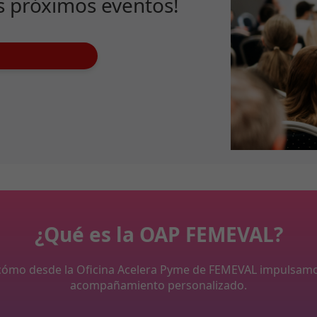
s próximos eventos!
¿Qué es la OAP FEMEVAL?
y cómo desde la Oficina Acelera Pyme de FEMEVAL impulsam
acompañamiento personalizado.