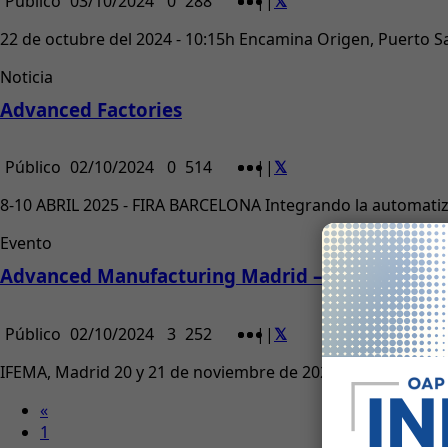
Público
03/10/2024
0
288
|
|
22 de octubre del 2024 - 10:15h Encamina Origen, Puerto S
Noticia
Advanced Factories
Público
02/10/2024
0
514
|
|
8-10 ABRIL 2025 - FIRA BARCELONA Integrando la automatizac
Evento
Advanced Manufacturing Madrid – The future o
Público
02/10/2024
3
252
|
|
IFEMA, Madrid 20 y 21 de noviembre de 2024
«
1