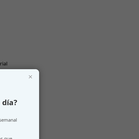
rial
×
logies
 día?
 semanal
os que