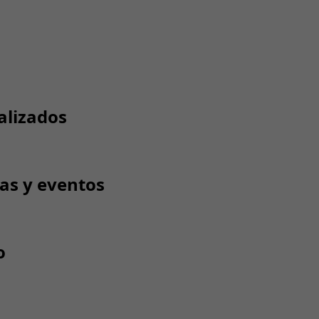
alizados
tas y eventos
o