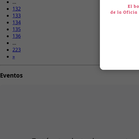
...
132
133
134
135
136
...
223
»
Eventos