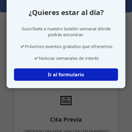
¿Quieres estar al día?
Suscríbete a nuestro boletín semanal dónde
podrás encontrar:
Atención personalizada
Próximos eventos gratuitos que ofrecemos
Gestione su cita o envíenos sus sugerencias de
Noticias semanales de interés
manera rápida y sencilla.
Ir al formulario
📅
Cita Previa
¿Necesita concretar una cita con nosotros?