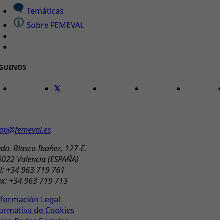
Temáticas
Sobre FEMEVAL
ÍGUENOS
ONTACTO
ap@femeval.es
da. Blasco Ibañez, 127-E.
6022 Valencia (ESPAÑA)
l: +34 963 719 761
ax: +34 963 719 713
nformación Legal
ormativa de Cookies