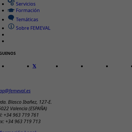
Servicios
Formación
Temáticas
Sobre FEMEVAL
ÍGUENOS
ONTACTO
ap@femeval.es
da. Blasco Ibañez, 127-E.
6022 Valencia (ESPAÑA)
l: +34 963 719 761
ax: +34 963 719 713