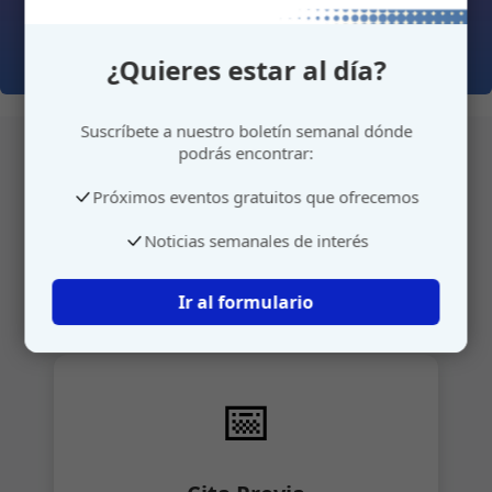
¿Quieres estar al día?
Suscríbete a nuestro boletín semanal dónde
podrás encontrar:
Próximos eventos gratuitos que ofrecemos
Atención personalizada
Noticias semanales de interés
Gestione su cita o envíenos sus sugerencias de
manera rápida y sencilla.
Ir al formulario
📅