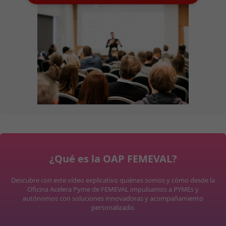
¿Qué es la OAP FEMEVAL?
Descubre con este vídeo explicativo quiénes somos y cómo desde la
Oficina Acelera Pyme de FEMEVAL impulsamos a PYMEs y
autónomos con soluciones innovadoras y acompañamiento
personalizado.