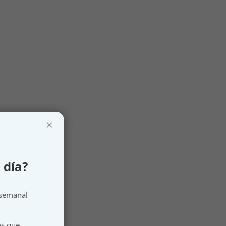
×
 día?
 semanal
os que