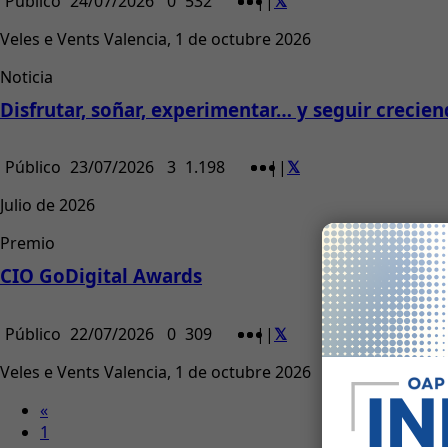
Público
24/07/2026
0
532
|
|
Veles e Vents Valencia, 1 de octubre 2026
Noticia
Disfrutar, soñar, experimentar… y seguir crecie
Público
23/07/2026
3
1.198
|
|
Julio de 2026
Premio
CIO GoDigital Awards
Público
22/07/2026
0
309
|
|
Veles e Vents Valencia, 1 de octubre 2026
«
1