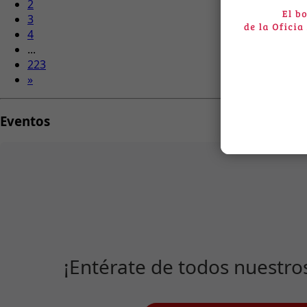
2
3
4
...
223
»
Eventos
¡Entérate de todos nuestro