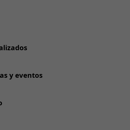
alizados
tas y eventos
o