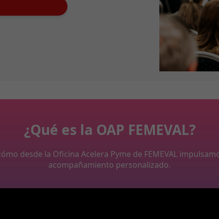
¿Qué es la OAP FEMEVAL?
y cómo desde la Oficina Acelera Pyme de FEMEVAL impulsam
acompañamiento personalizado.