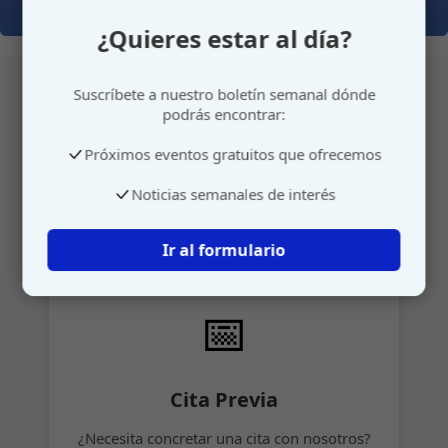
¿Quieres estar al día?
Suscríbete a nuestro boletín semanal dónde
podrás encontrar:
Atención personalizada
Próximos eventos gratuitos que ofrecemos
Gestione su cita o envíenos sus sugerencias de
Noticias semanales de interés
manera rápida y sencilla.
Ir al formulario
📅
Cita Previa
¿Necesita concretar una cita con nosotros?