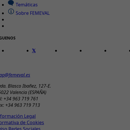
Temáticas
Sobre FEMEVAL
ÍGUENOS
ONTACTO
ap@femeval.es
da. Blasco Ibañez, 127-E.
6022 Valencia (ESPAÑA)
l: +34 963 719 761
ax: +34 963 719 713
nformación Legal
ormativa de Cookies
viso Redes Sociales