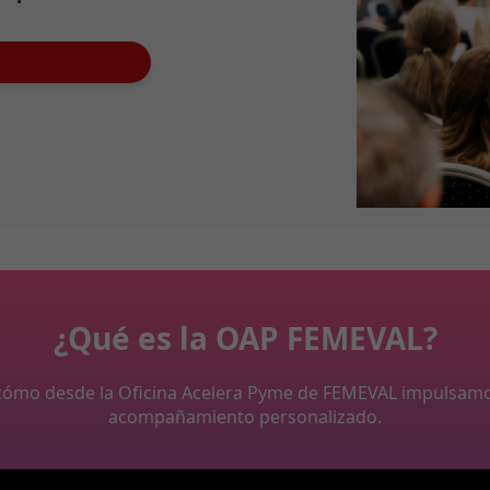
¿Qué es la OAP FEMEVAL?
y cómo desde la Oficina Acelera Pyme de FEMEVAL impulsam
acompañamiento personalizado.