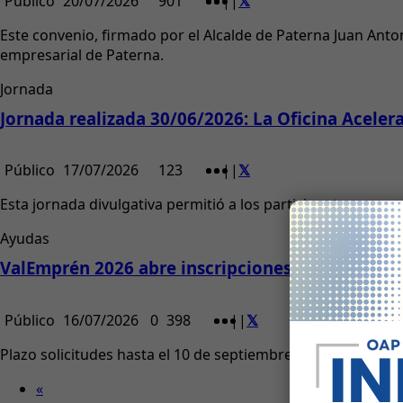
Público
20/07/2026
901
|
|
Este convenio, firmado por el Alcalde de Paterna Juan Ant
empresarial de Paterna.
Jornada
Jornada realizada 30/06/2026: La Oficina Acele
Público
17/07/2026
123
|
|
Esta jornada divulgativa permitió a los participantes con
Ayudas
ValEmprén 2026 abre inscripciones para apoya
Público
16/07/2026
0
398
|
|
Plazo solicitudes hasta el 10 de septiembre 2026
«