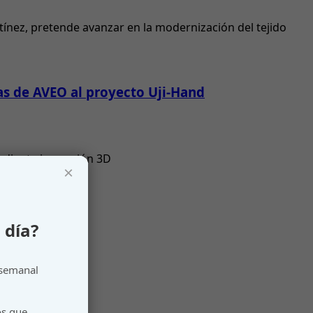
tínez, pretende avanzar en la modernización del tejido
as de AVEO al proyecto Uji-Hand
mediante impresión 3D
×
 día?
 semanal
os que