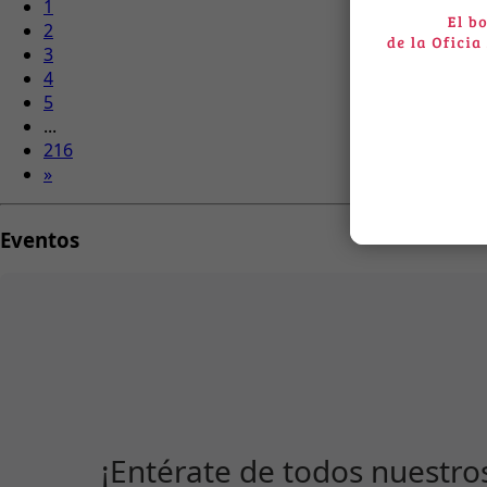
1
2
3
4
5
...
216
»
Eventos
¡Entérate de todos nuestro