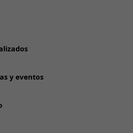
alizados
tas y eventos
o