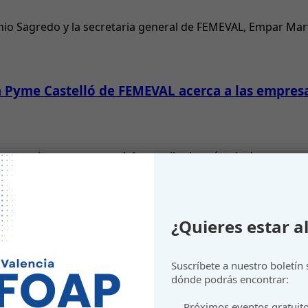
onio Sagredo y la secretaria general de FEMEVAL, Empar Mar
ra Pyme Castelló de FEMEVAL acerca a las empres
ocer en primera persona el desarrollo de prótesis de mano 
r a personas emprendedoras
¿Quieres estar al
Suscríbete a nuestro boletín
dónde podrás encontrar:
Próximos eventos gratuit