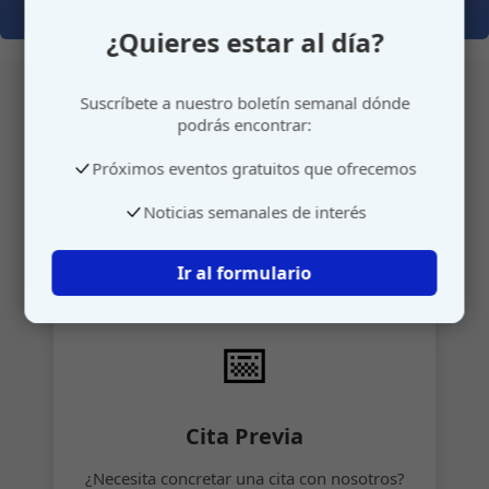
¿Quieres estar al día?
Suscríbete a nuestro boletín semanal dónde
podrás encontrar:
Atención personalizada
Próximos eventos gratuitos que ofrecemos
Gestione su cita o envíenos sus sugerencias de
Noticias semanales de interés
manera rápida y sencilla.
Ir al formulario
📅
Cita Previa
¿Necesita concretar una cita con nosotros?