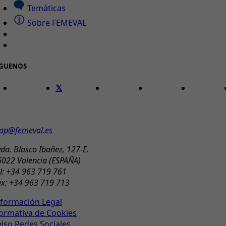
Temáticas
Sobre FEMEVAL
ÍGUENOS
ONTACTO
ap@femeval.es
da. Blasco Ibañez, 127-E.
6022 Valencia (ESPAÑA)
l: +34 963 719 761
ax: +34 963 719 713
nformación Legal
ormativa de Cookies
viso Redes Sociales