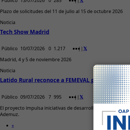
Público
13/07/2026
0
285
|
|
Plazo de solicitudes del 11 de julio al 15 de octubre 2026
Noticia
Tech Show Madrid
Público
10/07/2026
0
1.217
|
|
Madrid, 4 y 5 de noviembre 2026
Noticia
Latido Rural reconoce a FEMEVAL por la revitali
Público
09/07/2026
7
995
|
|
El proyecto impulsa iniciativas de desarrollo económico, s
Ademuz.
«