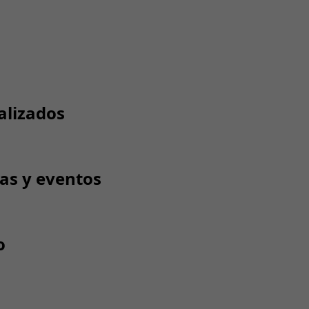
alizados
tas y eventos
o