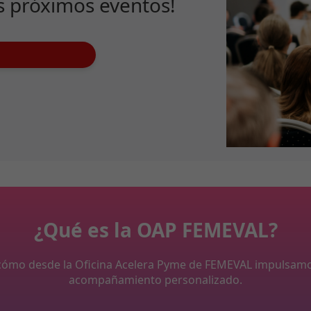
s próximos eventos!
¿Qué es la OAP FEMEVAL?
y cómo desde la Oficina Acelera Pyme de FEMEVAL impulsam
acompañamiento personalizado.