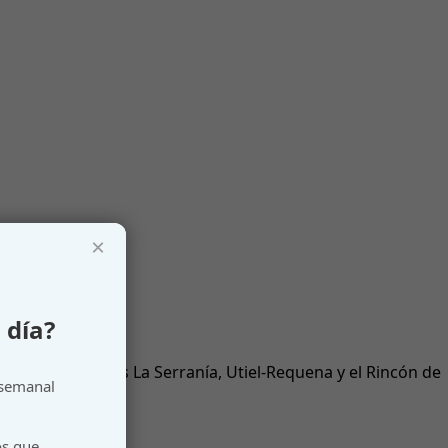
×
 día?
 de las comarcas La Serranía, Utiel-Requena y el Rincón de
 semanal
os que