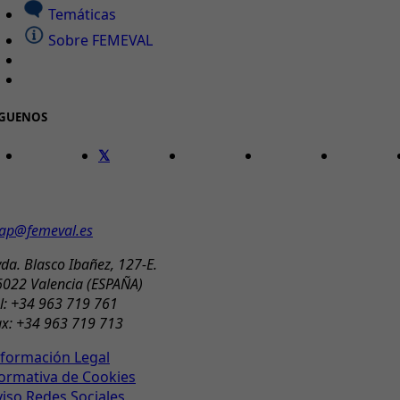
Temáticas
Sobre FEMEVAL
ÍGUENOS
ONTACTO
ap@femeval.es
da. Blasco Ibañez, 127-E.
6022 Valencia (ESPAÑA)
l: +34 963 719 761
ax: +34 963 719 713
nformación Legal
ormativa de Cookies
viso Redes Sociales