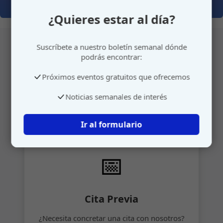
¿Quieres estar al día?
Suscríbete a nuestro boletín semanal dónde
podrás encontrar:
Atención personalizada
Próximos eventos gratuitos que ofrecemos
Gestione su cita o envíenos sus sugerencias de
Noticias semanales de interés
manera rápida y sencilla.
Ir al formulario
📅
Cita Previa
¿Necesita concretar una cita con nosotros?