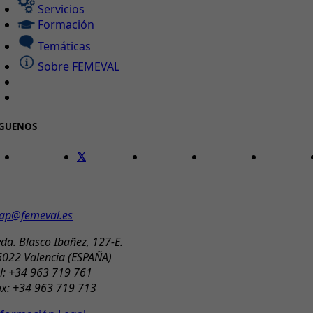
Servicios
Formación
Temáticas
Sobre FEMEVAL
ÍGUENOS
ONTACTO
ap@femeval.es
da. Blasco Ibañez, 127-E.
6022 Valencia (ESPAÑA)
l: +34 963 719 761
ax: +34 963 719 713