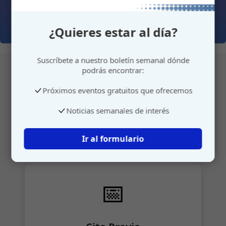
¿Quieres estar al día?
Suscríbete a nuestro boletín semanal dónde
podrás encontrar:
Próximos eventos gratuitos que ofrecemos
Atención personalizada
Noticias semanales de interés
Gestione su cita o envíenos sus sugerencias de
manera rápida y sencilla.
Ir al formulario
📅