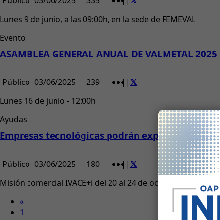
Público
03/06/2025
335
|
|
Lunes 9 de junio, a las 09:00h, en la sede de FEMEVAL
Evento
ASAMBLEA GENERAL ANUAL DE VALMETAL 2025
Público
03/06/2025
239
|
|
Lunes 16 de junio - 12:00h
Ayudas
Empresas tecnológicas podrán explorar oportun
Público
03/06/2025
180
|
|
Misión comercial IVACE+i del 20 al 24 de octubre de 2025
«
1