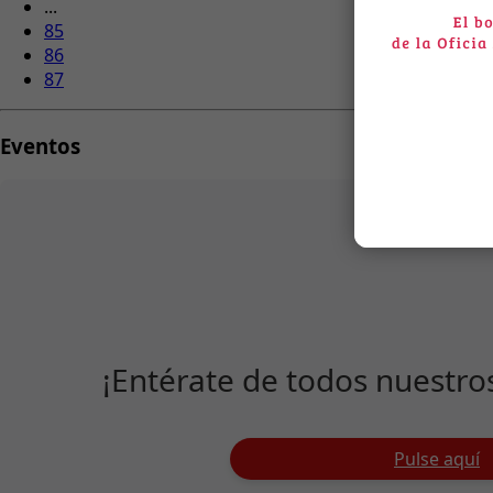
...
85
86
87
Eventos
¡Entérate de todos nuestro
Pulse aquí