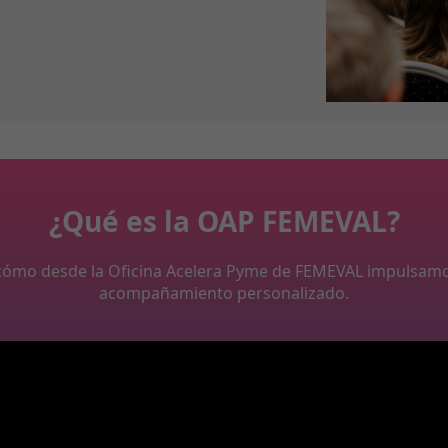
¿Qué es la OAP FEMEVAL?
y cómo desde la Oficina Acelera Pyme de FEMEVAL impulsam
acompañamiento personalizado.