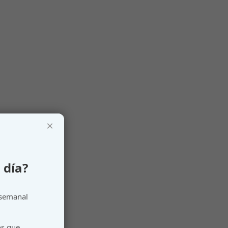
×
 día?
 semanal
os que