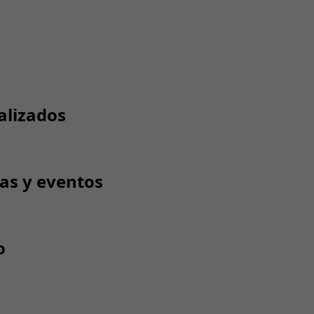
alizados
tas y eventos
o