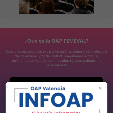
¿Qué es la OAP FEMEVAL?
Descubre con este vídeo explicativo quiénes somos y cómo desde la
Oficina Acelera Pyme de FEMEVAL impulsamos a PYMEs y
autónomos con soluciones innovadoras y acompañamiento
personalizado.
×