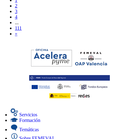
1
2
3
4
...
111
»
Servicios
Formación
Temáticas
Sobre FEMEVAL