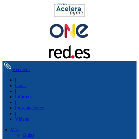
Recursos
|
Guías
|
Informes
|
Presentaciones
|
Vídeos
Más
Guías