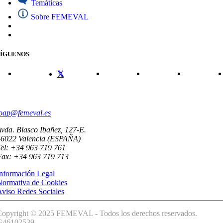
Temáticas
Sobre FEMEVAL
SÍGUENOS
CONTACTO
oap@femeval.es
vda. Blasco Ibañez, 127-E.
46022 Valencia (ESPAÑA)
el: +34 963 719 761
Fax: +34 963 719 713
nformación Legal
Normativa de Cookies
viso Redes Sociales
Copyright © 2025 FEMEVAL - Todos los derechos reservados.
G46102539