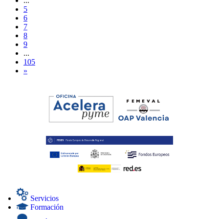
...
5
6
7
8
9
...
105
»
Servicios
Formación