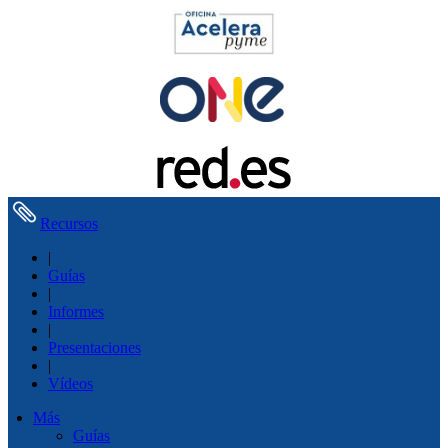
Recursos
|
Guías
|
Informes
|
Presentaciones
|
Vídeos
Más
Guías