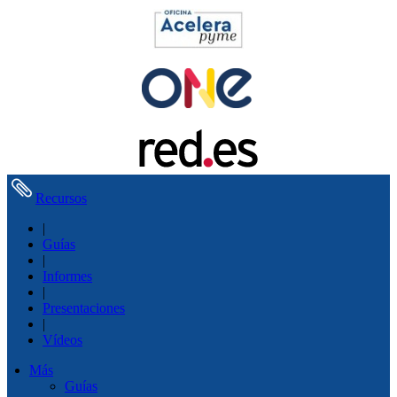
Recursos
|
Guías
|
Informes
|
Presentaciones
|
Vídeos
Más
Guías