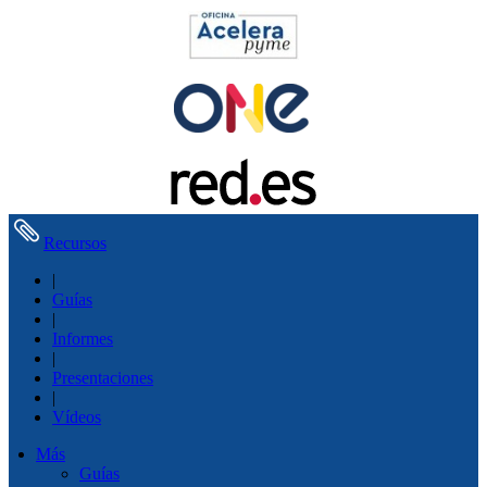
Recursos
|
Guías
|
Informes
|
Presentaciones
|
Vídeos
Más
Guías