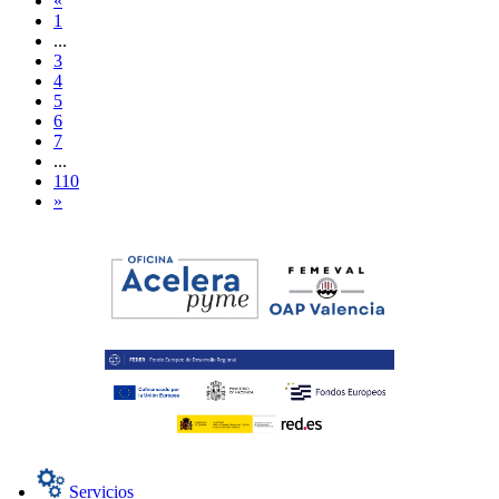
«
1
...
3
4
5
6
7
...
110
»
Servicios