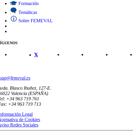
Formación
Temáticas
Sobre FEMEVAL
SÍGUENOS
CONTACTO
oap@femeval.es
vda. Blasco Ibañez, 127-E.
46022 Valencia (ESPAÑA)
el: +34 963 719 761
Fax: +34 963 719 713
nformación Legal
Normativa de Cookies
viso Redes Sociales