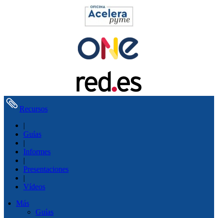
Recursos
|
Guías
|
Informes
|
Presentaciones
|
Vídeos
Más
Guías