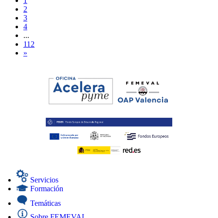
1
2
3
4
...
112
»
Servicios
Formación
Temáticas
Sobre FEMEVAL