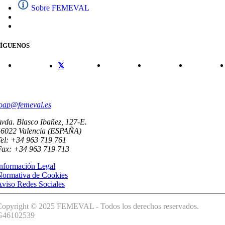
Sobre FEMEVAL
SÍGUENOS
CONTACTO
oap@femeval.es
vda. Blasco Ibañez, 127-E.
46022 Valencia (ESPAÑA)
el: +34 963 719 761
Fax: +34 963 719 713
nformación Legal
Normativa de Cookies
viso Redes Sociales
Copyright © 2025 FEMEVAL - Todos los derechos reservados.
G46102539