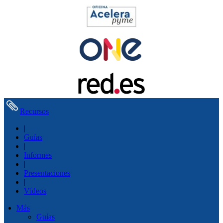
Recursos
|
Guías
|
Informes
|
Presentaciones
|
Vídeos
Más
Guías