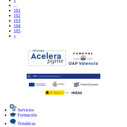
1
...
101
102
103
104
105
»
Servicios
Formación
Temáticas