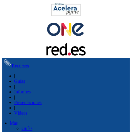
Recursos
|
Guías
|
Informes
|
Presentaciones
|
Vídeos
Más
Guías