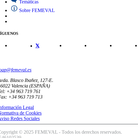
Temáticas
Sobre FEMEVAL
SÍGUENOS
CONTACTO
oap@femeval.es
vda. Blasco Ibañez, 127-E.
46022 Valencia (ESPAÑA)
el: +34 963 719 761
Fax: +34 963 719 713
nformación Legal
Normativa de Cookies
viso Redes Sociales
Copyright © 2025 FEMEVAL - Todos los derechos reservados.
G46102539