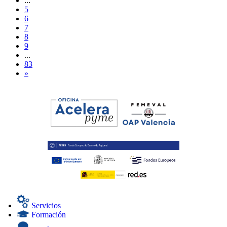
...
5
6
7
8
9
...
83
»
Servicios
Formación