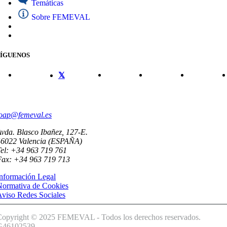
Temáticas
Sobre FEMEVAL
SÍGUENOS
CONTACTO
oap@femeval.es
vda. Blasco Ibañez, 127-E.
46022 Valencia (ESPAÑA)
el: +34 963 719 761
Fax: +34 963 719 713
nformación Legal
Normativa de Cookies
viso Redes Sociales
Copyright © 2025 FEMEVAL - Todos los derechos reservados.
G46102539