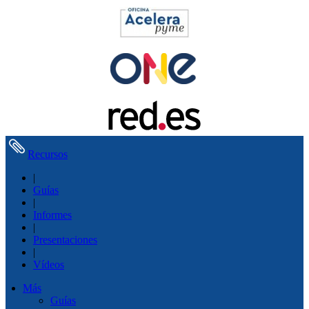
Recursos
|
Guías
|
Informes
|
Presentaciones
|
Vídeos
Más
Guías